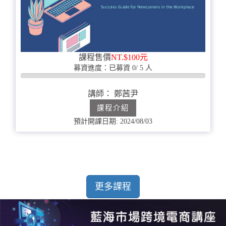
課程售價
NT.$100元
募資進度：已募資 0/ 5 人
0%
完
講師： 鄭茜尹
成
課程介紹
預計開課日期: 2024/08/03
更多課程