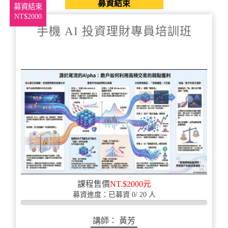
募資結束
募資結束
NT$2000
手機 AI 投資理財專員培訓班
課程售價
NT.$2000元
募資進度：已募資 0/ 20 人
0%
完
講師： 黃芳
成