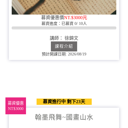
募資優惠價
NT.$3000元
募資進度：已募資 0/ 10人
0%
完
講師： 徐錦文
成
課程介紹
預計開課日期: 2026/08/19
募資進行中 剩下23天
募資優惠
NT$3000
翰墨飛舞~國畫山水