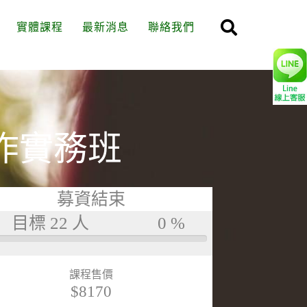
實體課程
最新消息
聯絡我們
作實務班
募資結束
目標 22 人
0 %
課程售價
$8170