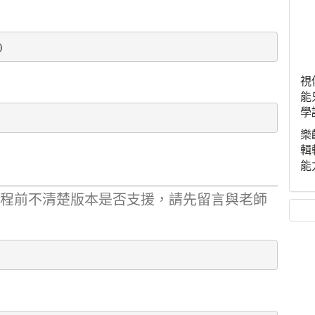
)
視
能
學
樂
輯
能
課程前不清楚版本是否支援，請先留言與老師