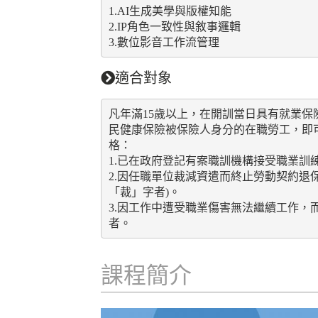
1.AI生成美學與版權知能
2.IP角色一致性與敘事邏輯
3.數位影音工作流管理
適合對象
凡年滿15歲以上，在開訓當日具有就業保
民健康保險被保險人身分的在職勞工，即
格：
1.已在政府登記有案職訓機構接受職業訓
2.因任職單位裁減資遣而終止勞動契約退
「裁」字者)。
3.因工作中遭受職業傷害無法繼續工作
者。
課程簡介