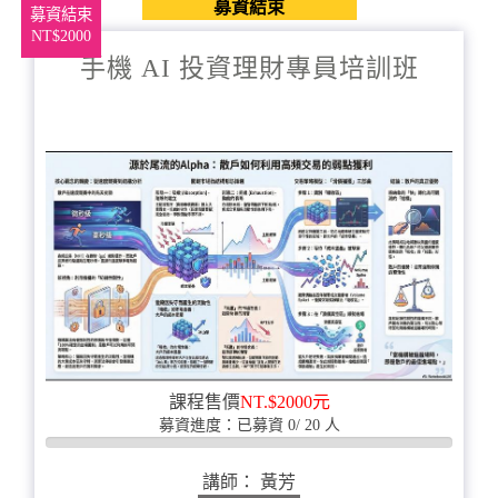
募資結束
募資結束
NT$2000
手機 AI 投資理財專員培訓班
課程售價
NT.$2000元
募資進度：已募資 0/ 20 人
0%
完
講師： 黃芳
成