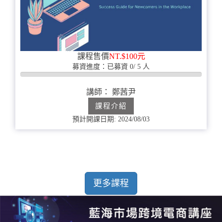
課程售價
NT.$100元
募資進度：已募資 0/ 5 人
0%
完
講師： 鄭茜尹
成
課程介紹
預計開課日期: 2024/08/03
更多課程